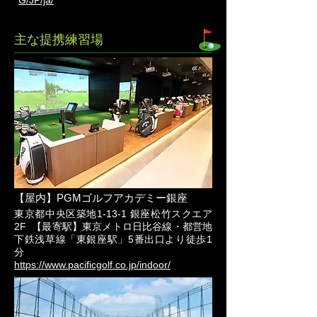
G/JP/ja/
主な提携練習場
【屋内】PGMゴルフアカデミー銀座
東京都中央区築地1-13-1 銀座松竹スクエア
2F 【最寄駅】東京メトロ日比谷線・都営地
下鉄浅草線「東銀座駅」5番出口より徒歩1
分
https://www.pacificgolf.co.jp/indoor/