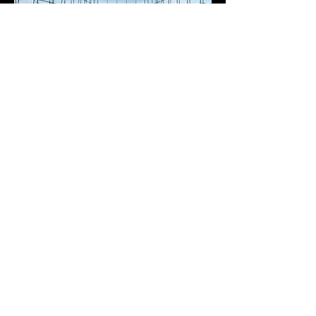
【屋外】ザ・ガーデン高島平
東京都板橋区新河岸1-2-1 【お車の場合】首
都高速中台ランプから約7分。中山道舟渡交
差点から3分
https://www.thegolf-gdn.com/
全国のアコーディア・ゴルフ練習場