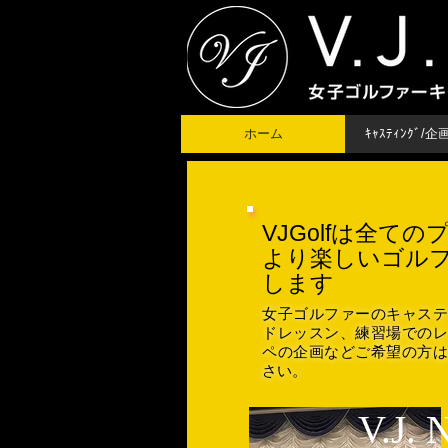
ホーム
ｷｬｽﾃｨﾝｸﾞ/
VJGolfは全て
より楽しいゴル
します
女子ゴルファーのキャステ
ドレッスン、練習場でのレ
ペの企画などご希望の方は
さい。
V.J.